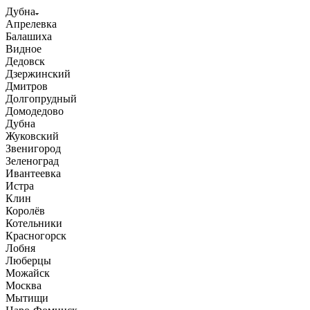
Дубна
Апрелевка
Балашиха
Видное
Дедовск
Дзержинский
Дмитров
Долгопрудный
Домодедово
Дубна
Жуковский
Звенигород
Зеленоград
Ивантеевка
Истра
Клин
Королёв
Котельники
Красногорск
Лобня
Люберцы
Можайск
Москва
Мытищи