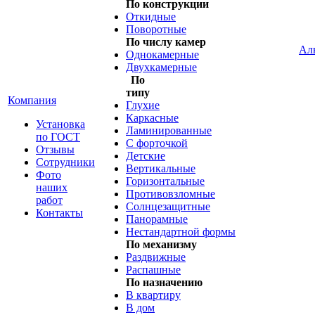
По конструкции
Откидные
Поворотные
По числу камер
Ал
Однокамерные
Двухкамерные
По
типу
Компания
Глухие
Каркасные
Установка
Ламинированные
по ГОСТ
С форточкой
Отзывы
Детские
Сотрудники
Вертикальные
Фото
Горизонтальные
наших
Противовзломные
работ
Солнцезащитные
Контакты
Панорамные
Нестандартной формы
По механизму
Раздвижные
Распашные
По назначению
В квартиру
В дом