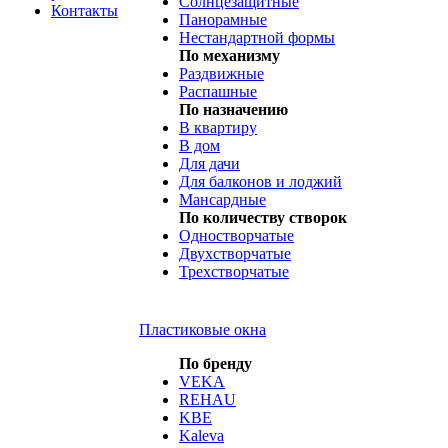
Солнцезащитные
Контакты
Панорамные
Нестандартной формы
По механизму
Раздвижные
Распашные
По назначению
В квартиру
В дом
Для дачи
Для балконов и лоджий
Мансардные
По количеству створок
Одностворчатые
Двухстворчатые
Трехстворчатые
Пластиковые окна
По бренду
VEKA
REHAU
KBE
Kaleva