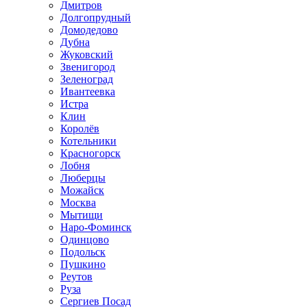
Дмитров
Долгопрудный
Домодедово
Дубна
Жуковский
Звенигород
Зеленоград
Ивантеевка
Истра
Клин
Королёв
Котельники
Красногорск
Лобня
Люберцы
Можайск
Москва
Мытищи
Наро-Фоминск
Одинцово
Подольск
Пушкино
Реутов
Руза
Сергиев Посад