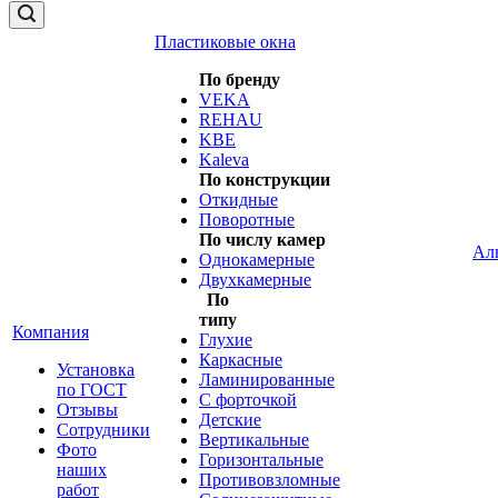
Пластиковые окна
По бренду
VEKA
REHAU
KBE
Kaleva
По конструкции
Откидные
Поворотные
По числу камер
Ал
Однокамерные
Двухкамерные
По
типу
Компания
Глухие
Каркасные
Установка
Ламинированные
по ГОСТ
С форточкой
Отзывы
Детские
Сотрудники
Вертикальные
Фото
Горизонтальные
наших
Противовзломные
работ