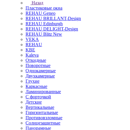
Назад
Пластиковые окна
REHAU Geneo
REHAU BRILLANT-Design
REHAU Edinburgh
REHAU DELIGHT-Design
REHAU Blitz New
VEKA
REHAU
KBE
Kaleva
Откидные
Поворотные
Однокамерные
Двухкамерные
Глухие
Каркасные
Ламинированные
С форточкой
Детские
Вертикальные
Горизонтальные
Противовзломные
Солнцезащитные
Панорамные